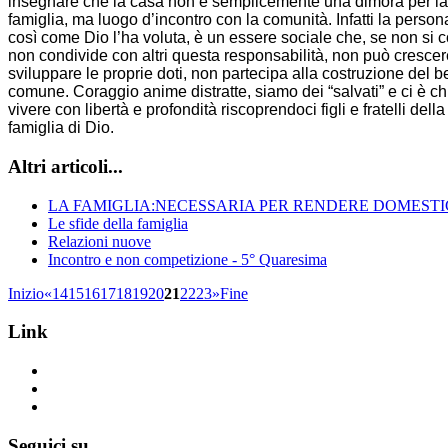
insegnare che la casa non è semplicemente una dimora per la
famiglia, ma luogo d’incontro con la comunità. Infatti la perso
così come Dio l’ha voluta, è un essere sociale che, se non si c
non condivide con altri questa responsabilità, non può cresce
sviluppare le proprie doti, non partecipa alla costruzione del 
comune. Coraggio anime distratte, siamo dei “salvati” e ci è ch
vivere con libertà e profondità riscoprendoci figli e fratelli de
famiglia di Dio.
Altri articoli...
LA FAMIGLIA:NECESSARIA PER RENDERE DOMESTI
Le sfide della famiglia
Relazioni nuove
Incontro e non competizione - 5° Quaresima
Inizio
«
14
15
16
17
18
19
20
21
22
23
»
Fine
Link
www.emmausculturainsieme.it
www.appartamentiemmaus.it
www.casaemmaus.it
Seguici su...