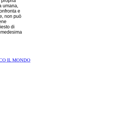
 propria
na umana,
onfronta e
re, non può
bene
iesto di
lla medesima
CO IL MONDO