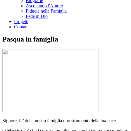
Biografie
Ascoltando l'Amore
Fiducia nella Famiglia
Fede in Dio
Progetti
Contatti
Pasqua in famiglia
Signore, fa’ della nostra famiglia uno strumento della tua pace….
O Maestro, fa’ che la nostra famiglia non cerchi tanto di accumulare,