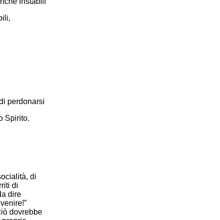
nche instabili
ili,
 di perdonarsi
 Spirito.
cialità, di
iti di
da dire
venire!”
ciò dovrebbe