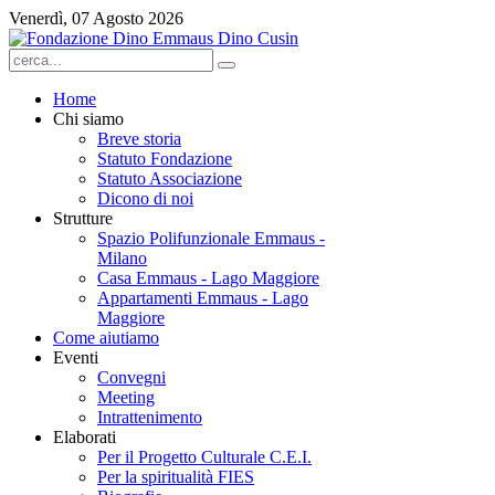
Venerdì, 07 Agosto 2026
Home
Chi siamo
Breve storia
Statuto Fondazione
Statuto Associazione
Dicono di noi
Strutture
Spazio Polifunzionale Emmaus -
Milano
Casa Emmaus - Lago Maggiore
Appartamenti Emmaus - Lago
Maggiore
Come aiutiamo
Eventi
Convegni
Meeting
Intrattenimento
Elaborati
Per il Progetto Culturale C.E.I.
Per la spiritualità FIES