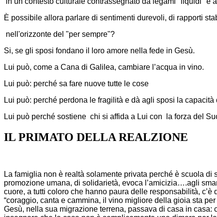
in un contesto culturale contrassegnato da legami "liquidi" e a
È possibile allora parlare di sentimenti durevoli, di rapporti stab
nell'orizzonte del "per sempre"?
Si, se gli sposi fondano il loro amore nella fede in Gesù.
Lui può, come a Cana di Galilea, cambiare l’acqua in vino.
Lui può: perché sa fare nuove tutte le cose
Lui può: perché perdona le fragilità e dà agli sposi la capacità
Lui può perché sostiene chi si affida a Lui con la forza del Suo
IL PRIMATO DELLA REALZIONE
La famiglia non è realtà solamente privata perché è scuola di so
promozione umana, di solidarietà, evoca l’amicizia….agli smarr
cuore, a tutti coloro che hanno paura delle responsabilità, c’è 
“coraggio, canta e cammina, il vino migliore della gioia sta per 
Gesù, nella sua migrazione terrena, passava di casa in casa: 