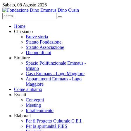
Sabato, 08 Agosto 2026
Home
Chi siamo
Breve storia
Statuto Fondazione
Statuto Associazione
Dicono di noi
Strutture
Spazio Polifunzionale Emmaus -
Milano
Casa Emmaus - Lago Maggiore
Appartamenti Emmaus - Lago
Maggiore
Come aiutiamo
Eventi
Convegni
Meeting
Intrattenimento
Elaborati
Per il Progetto Culturale C.E.I.
Per la spiritualità FIES