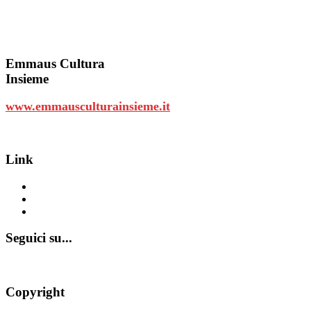
Emmaus
Cultura
Insieme
www.emmausculturainsieme.it
Link
www.emmausculturainsieme.it
www.appartamentiemmaus.it
www.casaemmaus.it
Seguici su...
Copyright