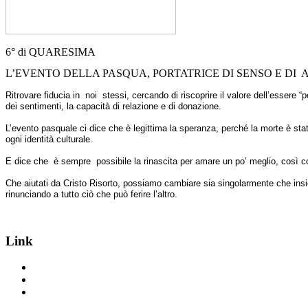
6° di QUARESIMA
L’EVENTO DELLA PASQUA, PORTATRICE DI SENSO E DI 
Ritrovare fiducia in noi stessi, cercando di riscoprire il valore dell’essere 
dei sentimenti, la capacità di relazione e di donazione.
L’evento pasquale ci dice che è legittima la speranza, perché la morte è stat
ogni identità culturale.
E dice che è sempre possibile la rinascita per amare un po’ meglio, così c
Che aiutati da Cristo Risorto, possiamo cambiare sia singolarmente che ins
rinunciando a tutto ciò che può ferire l’altro.
Link
www.emmausculturainsieme.it
www.appartamentiemmaus.it
www.casaemmaus.it