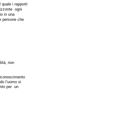
quale i rapporti
rizzonte ogni
io in una
ue persone che
lità, non
 riconoscimento
do l’uomo si
ento per un