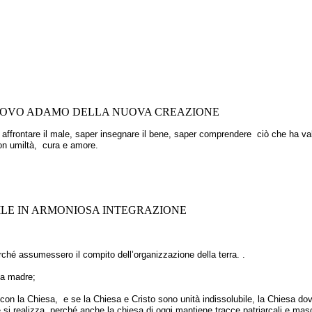
NUOVO ADAMO DELLA NUOVA CREAZIONE
r affrontare il male, saper insegnare il bene, saper comprendere ciò che ha va
on umiltà, cura e amore.
ILE IN ARMONIOSA INTEGRAZIONE
ché assumessero il compito dell’organizzazione della terra. .
na madre;
 con la Chiesa, e se la Chiesa e Cristo sono unità indissolubile, la Chiesa d
 si realizza, perché anche la chiesa di oggi mantiene tracce patriarcali e masc