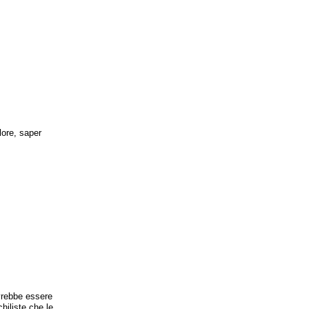
lore, saper
ovrebbe essere
hiliste che le