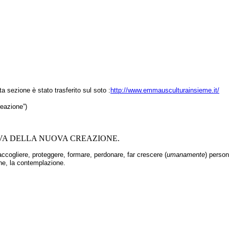
ta sezione è stato trasferito sul soto :
http://www.emmausculturainsieme.it/
reazione”)
VA DELLA NUOVA CREAZIONE.
 accogliere, proteggere, formare, perdonare, far crescere (
umanamente
) person
zione, la contemplazione.