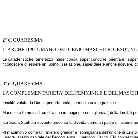
2° di QUARESIMA
L’ ARCHETIPO UMANO DEL GENIO MASCHILE: GESU’, 
Le caratteristiche: tenerezza, misericordia, saper condurre, orientare , sape
riconoscere di essere un uomo in relazione, saper dare e anche ricevere, c
3° di QUARESIMA
LA COMPLEMENTARIETA’ DEL FEMMINILE E DEL MASCH
Finalità voluta da Dio: la perfetta unità, l’armoniosa integrazione.
Maschio e femmina li creò” a sua immagine e somiglianza ( della Trinità) per
-La Sacra Scrittura sovente presenta la divinità come un padre e insieme u
-Il matrimonio come un “mistero grande” a somiglianza dell’unione di Cristo
madre, spazio ospitale per l’accoglienza, il perdono, l’aiuto. Ciò non sempre