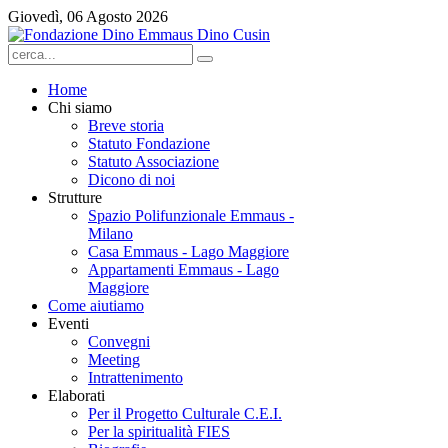
Giovedì, 06 Agosto 2026
Home
Chi siamo
Breve storia
Statuto Fondazione
Statuto Associazione
Dicono di noi
Strutture
Spazio Polifunzionale Emmaus -
Milano
Casa Emmaus - Lago Maggiore
Appartamenti Emmaus - Lago
Maggiore
Come aiutiamo
Eventi
Convegni
Meeting
Intrattenimento
Elaborati
Per il Progetto Culturale C.E.I.
Per la spiritualità FIES