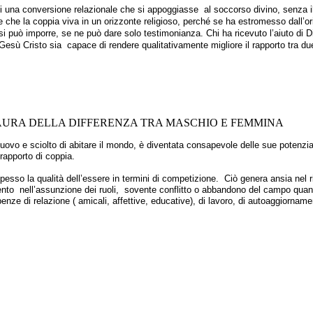
na conversione relazionale che si appoggiasse al soccorso divino, senza il 
 che la coppia viva in un orizzonte religioso, perché se ha estromesso dall’o
si può imporre, se ne può dare solo testimonianza. Chi ha ricevuto l’aiuto di D
i Gesù Cristo sia capace di rendere qualitativamente migliore il rapporto tra d
 PAURA DELLA DIFFERENZA TRA MASCHIO E FEMMINA
ovo e sciolto di abitare il mondo, è diventata consapevole delle sue potenzia
 rapporto di coppia.
esso la qualità dell’essere in termini di competizione. Ciò genera ansia nel
mento nell’assunzione dei ruoli, sovente conflitto o abbandono del campo quan
enze di relazione ( amicali, affettive, educative), di lavoro, di autoaggiornam