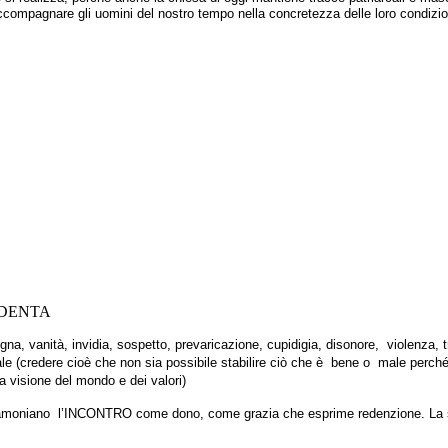
ompagnare gli uomini del nostro tempo nella concretezza delle loro condizion
EDENTA
na, vanità, invidia, sospetto, prevaricazione, cupidigia, disonore, violenza, 
urale (credere cioè che non sia possibile stabilire ciò che è bene o male perc
a visione del mondo e dei valori)
a
moniano l’INCONTRO come dono, come grazia che esprime redenzione. La s