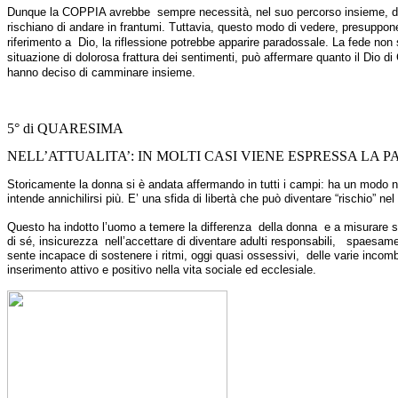
Dunque la COPPIA avrebbe sempre necessità, nel suo percorso insieme, di u
rischiano di andare in frantumi. Tuttavia, questo modo di vedere, presuppone
riferimento a Dio, la riflessione potrebbe apparire paradossale. La fede non 
situazione di dolorosa frattura dei sentimenti, può affermare quanto il Dio d
hanno deciso di camminare insieme.
5° di QUARESIMA
NELL’ATTUALITA’: IN MOLTI CASI VIENE ESPRESSA LA
Storicamente la donna si è andata affermando in tutti i campi: ha un modo nu
intende annichilirsi più. E’ una sfida di libertà che può diventare “rischio” nel
Questo ha indotto l’uomo a temere la differenza della donna e a misurare sp
di sé, insicurezza nell’accettare di diventare adulti responsabili, spaesa
sente incapace di sostenere i ritmi, oggi quasi ossessivi, delle varie incomb
inserimento attivo e positivo nella vita sociale ed ecclesiale.