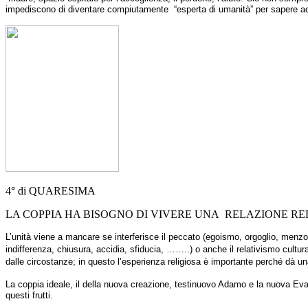
impediscono di diventare compiutamente “esperta di umanità” per sapere acc
4° di QUARESIMA
LA COPPIA HA BISOGNO DI VIVERE UNA RELAZIONE R
L’unità viene a mancare se interferisce il peccato (egoismo, orgoglio, menzog
indifferenza, chiusura, accidia, sfiducia, ……..) o anche il relativismo cult
dalle circostanze; in questo l’esperienza religiosa è importante perché dà un
La coppia ideale, il della nuova creazione, testi
nuovo Adamo e la nuova Ev
questi frutti.