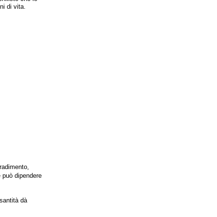
i di vita.
tradimento,
hé può dipendere
antità dà