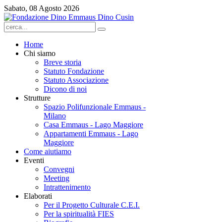
Sabato, 08 Agosto 2026
Home
Chi siamo
Breve storia
Statuto Fondazione
Statuto Associazione
Dicono di noi
Strutture
Spazio Polifunzionale Emmaus -
Milano
Casa Emmaus - Lago Maggiore
Appartamenti Emmaus - Lago
Maggiore
Come aiutiamo
Eventi
Convegni
Meeting
Intrattenimento
Elaborati
Per il Progetto Culturale C.E.I.
Per la spiritualità FIES