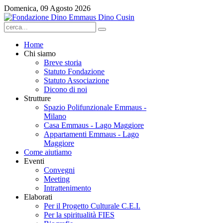
Domenica, 09 Agosto 2026
Home
Chi siamo
Breve storia
Statuto Fondazione
Statuto Associazione
Dicono di noi
Strutture
Spazio Polifunzionale Emmaus -
Milano
Casa Emmaus - Lago Maggiore
Appartamenti Emmaus - Lago
Maggiore
Come aiutiamo
Eventi
Convegni
Meeting
Intrattenimento
Elaborati
Per il Progetto Culturale C.E.I.
Per la spiritualità FIES