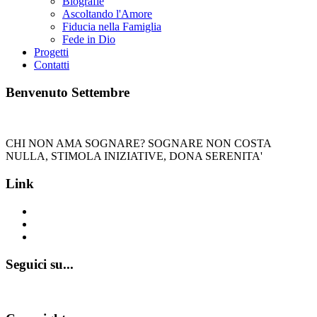
Biografie
Ascoltando l'Amore
Fiducia nella Famiglia
Fede in Dio
Progetti
Contatti
Benvenuto Settembre
CHI NON AMA SOGNARE? SOGNARE NON COSTA
NULLA, STIMOLA INIZIATIVE, DONA SERENITA'
Link
www.emmausculturainsieme.it
www.appartamentiemmaus.it
www.casaemmaus.it
Seguici su...