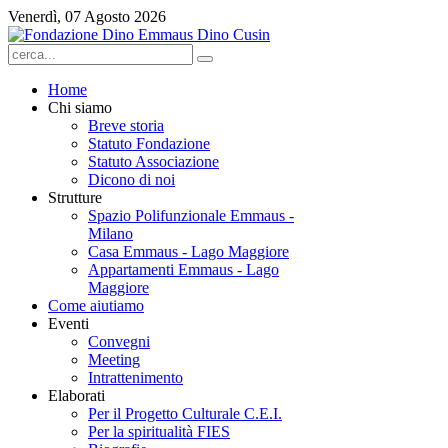
Venerdì, 07 Agosto 2026
Home
Chi siamo
Breve storia
Statuto Fondazione
Statuto Associazione
Dicono di noi
Strutture
Spazio Polifunzionale Emmaus -
Milano
Casa Emmaus - Lago Maggiore
Appartamenti Emmaus - Lago
Maggiore
Come aiutiamo
Eventi
Convegni
Meeting
Intrattenimento
Elaborati
Per il Progetto Culturale C.E.I.
Per la spiritualità FIES