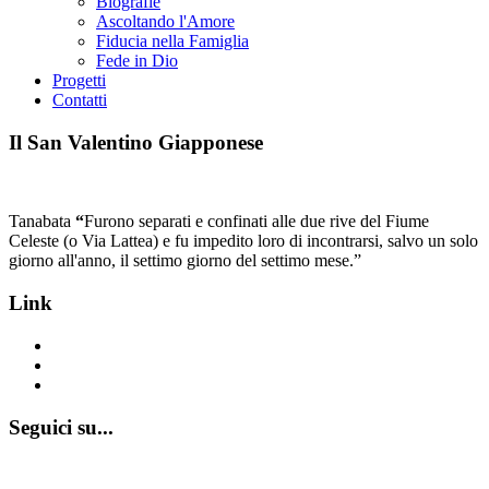
Biografie
Ascoltando l'Amore
Fiducia nella Famiglia
Fede in Dio
Progetti
Contatti
Il San Valentino Giapponese
Tanabata
“
Furono separati e confinati alle due rive del Fiume
Celeste (o Via Lattea) e fu impedito loro di incontrarsi, salvo un solo
giorno all'anno, il settimo giorno del settimo mese.”
Link
www.emmausculturainsieme.it
www.appartamentiemmaus.it
www.casaemmaus.it
Seguici su...