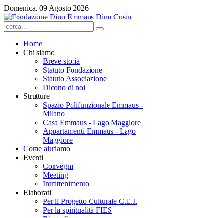
Domenica, 09 Agosto 2026
Home
Chi siamo
Breve storia
Statuto Fondazione
Statuto Associazione
Dicono di noi
Strutture
Spazio Polifunzionale Emmaus -
Milano
Casa Emmaus - Lago Maggiore
Appartamenti Emmaus - Lago
Maggiore
Come aiutiamo
Eventi
Convegni
Meeting
Intrattenimento
Elaborati
Per il Progetto Culturale C.E.I.
Per la spiritualità FIES