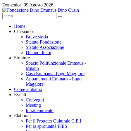
Domenica, 09 Agosto 2026
Home
Chi siamo
Breve storia
Statuto Fondazione
Statuto Associazione
Dicono di noi
Strutture
Spazio Polifunzionale Emmaus -
Milano
Casa Emmaus - Lago Maggiore
Appartamenti Emmaus - Lago
Maggiore
Come aiutiamo
Eventi
Convegni
Meeting
Intrattenimento
Elaborati
Per il Progetto Culturale C.E.I.
Per la spiritualità FIES