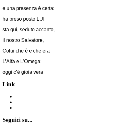
e una presenza è certa:
ha preso posto LUI
sta qui, seduto accanto,
il nostro Salvatore,
Colui che è e che era
L’Alfa e L’Omega:
oggi c’è gioia vera
Link
www.emmausculturainsieme.it
www.appartamentiemmaus.it
www.casaemmaus.it
Seguici su...