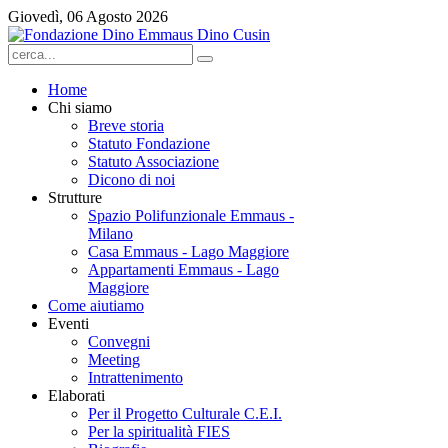
Giovedì, 06 Agosto 2026
Home
Chi siamo
Breve storia
Statuto Fondazione
Statuto Associazione
Dicono di noi
Strutture
Spazio Polifunzionale Emmaus -
Milano
Casa Emmaus - Lago Maggiore
Appartamenti Emmaus - Lago
Maggiore
Come aiutiamo
Eventi
Convegni
Meeting
Intrattenimento
Elaborati
Per il Progetto Culturale C.E.I.
Per la spiritualità FIES